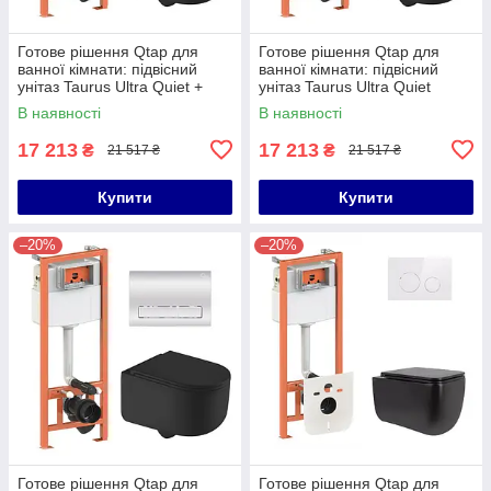
Готове рішення Qtap для
Готове рішення Qtap для
ванної кімнати: підвісний
ванної кімнати: підвісний
унітаз Taurus Ultra Quiet +
унітаз Taurus Ultra Quiet
комплект інсталяції Nest 4 в 1
490x360x380 + комплект
В наявності
В наявності
(лінійна клавіша Matt
інсталяції Nest 4 в 1 (кругла
17 213
17 213
₴
₴
21 517 ₴
21 517 ₴
Купити
Купити
–20%
–20%
Готове рішення Qtap для
Готове рішення Qtap для