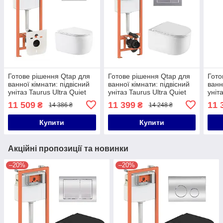
Готове рішення Qtap для
Готове рішення Qtap для
Гото
ванної кімнати: підвісний
ванної кімнати: підвісний
ванн
унітаз Taurus Ultra Quiet
унітаз Taurus Ultra Quiet
уніт
515×360×350 + комплект
485×360×350 + комплект
485×
11 509
11 399
11 
₴
₴
14 386 ₴
14 248 ₴
інсталяції Nest 4 в 1
інсталяції Nest 4 в 1
інст
(кругла
(лінійна
(кру
Купити
Купити
Акційні пропозиції та новинки
–20%
–20%