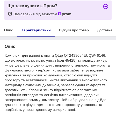
Що таке купити з Пром?
Замовлення під захистом
Опис
Характеристики
Відгуки про товар
Доставка
Опис
Комплект для ванної кімнати Qtap QT2433084EUQW46146,
що включає інсталяцію, унітаз (код 45428) та клавішу змиву,
— це ідеальне рішення для створення стильного, зручного та
функціонального інтер’єру. Інсталяція забезпечує надійне
кріплення та приховує комунікації, створюючи відчуття
простору та естетичності. Унітаз виконаний з високоякісного
матеріалу з сучасним дизайном, забезпечуючи комфорт та
довговічність. Клавіша змиву відрізняється елегантним
зовнішнім виглядом та легкістю використання, додаючи
завершеності всьому комплекту. Цей набір ідеально підійде
для тих, хто цінує гармонію стилю, простоту установки та
надійність у повсякденному використанні.