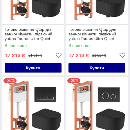
Готове рішення Qtap для
Готове рішення Qtap для
ванної кімнати: підвісний
ванної кімнати: підвісний
унітаз Taurus Ultra Quiet
унітаз Taurus Ultra Quiet
490x360x380 + комплект
490x360x380 + комплект
В наявності
В наявності
інсталяції Nest 4 в 1
інсталяції Nest 4 в 1 (кругла
17 213
17 213
₴
₴
21 517 ₴
21 517 ₴
Купити
Купити
–20%
–20%