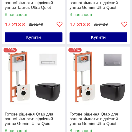
ванної кімнати: підвісний
ванної кімнати: підвісний
унітаз Taurus Ultra Quiet
унітаз Gemini Ultra Quiet
490x360x380 + комплект
530х365х373 + комплект
В наявності
В наявності
інсталяції Nest 4 в 1 (лінійна
інсталяції Nest 4 в 1 (кругла
17 213
17 313
₴
₴
21 517 ₴
21 642 ₴
Купити
Купити
–20%
–20%
Готове рішення Qtap для
Готове рішення Qtap для
ванної кімнати: підвісний
ванної кімнати: підвісний
унітаз Gemini Ultra Quiet
унітаз Gemini Ultra Quiet
530х365х373 + комплект
530х365х373 + комплект
В наявності
В наявності