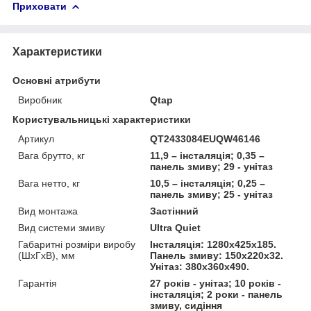
Приховати
Характеристики
Основні атрибути
Виробник
Qtap
Користувальницькі характеристики
Артикул
QT2433084EUQW46146
Вага брутто, кг
11,9 – інсталяція; 0,35 –
панель змиву; 29 - унітаз
Вага нетто, кг
10,5 – інсталяція; 0,25 –
панель змиву; 25 - унітаз
Вид монтажа
Застінний
Вид системи змиву
Ultra Quiet
Габаритні розміри виробу
Інсталяція: 1280х425х185.
(ШхГхВ), мм
Панель змиву: 150х220х32.
Унітаз: 380х360х490.
Гарантія
27 років - унітаз; 10 років -
інсталяція; 2 роки - панель
змиву, сидіння