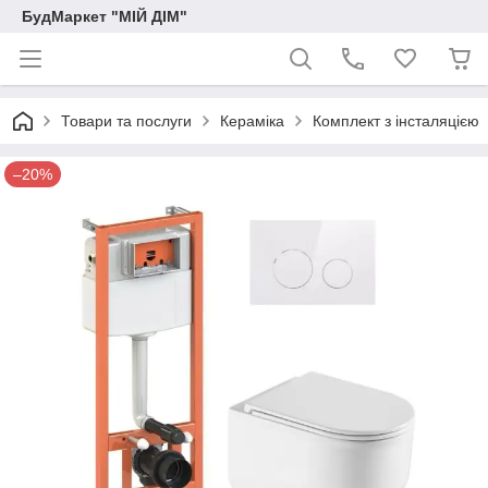
БудМаркет "МІЙ ДІМ"
Товари та послуги
Кераміка
Комплект з інсталяцією
–20%