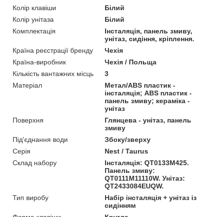
Колір клавіши
Білий
Колір унітаза
Білий
Комплектація
Інсталяція, панель змиву,
унітаз, сидіння, кріплення.
Країна реєстрації бренду
Чехія
Країна-виробник
Чехія / Польща
Кількість вантажних місць
3
Матеріал
Метал/ABS пластик -
інсталяція; ABS пластик -
панель змиву; кераміка -
унітаз
Поверхня
Глянцева - унітаз, панель
змиву
Під'єднання води
Збоку/зверху
Серія
Nest / Taurus
Склад набору
Інсталяція: QT0133M425.
Панель змиву:
QT0111M11110W. Унітаз:
QT2433084EUQW.
Тип виробу
Набір інсталяція + унітаз із
сидінням
Форма клавіши
Кругла