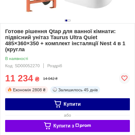
Готове рішення Qtap для ванної кімнати:
підвісний унітаз Taurus Ultra Quiet
485×360×350 + комплект інсталяції Nest 4 в 1
(кругла
В наявності
Код: SD00052270
Роздріб
11 234
₴
14 042 ₴
Економія
2808 ₴
Залишилось
45 днів
Купити
або
Купити з